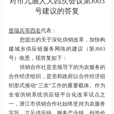
对市
九
届人大
四
次会议第
J003
号建议的答复
曾瑞兵等四名
代表：
您提出的关于
深化供销改革，加快构
建城乡供应链服务网络的建议（第
J003
号）
收悉，现答复如下：
供销合作社是党领导下的为农服务的
合作经济组织，是党和政府以合作经济组
织形式推动
“
三农
”
工作的重要载体
。
作为
全省供销系统供应链平台化改革试点之
一，潜江市供销合作社始终坚持为农服务
宗旨，
立足供应链、服务产业链、创造价