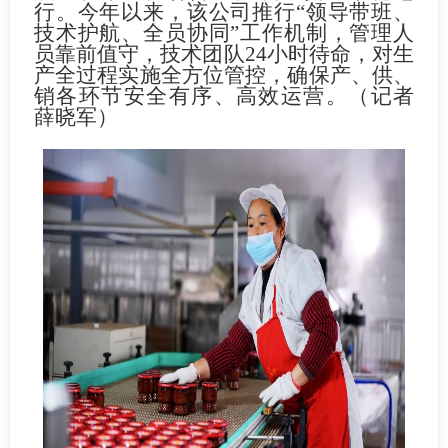
行。今年以来，该公司推行“领导带班、
技术护航、全员协同”工作机制，管理人
员靠前值守，技术团队
24
小时待命，对生
产全过程实施全方位管控，确保产、供、
销各环节安全有序、高效运营。（记者
薛晓军）