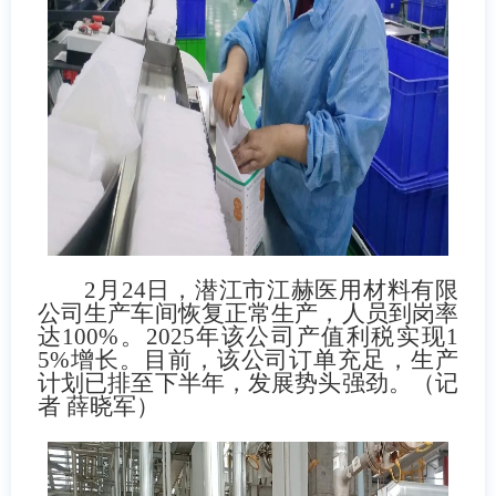
2
月
24
日，潜江市江赫医用材料有限
公司生产车间恢复正常生产，人员到岗率
达
100%
。
2025
年该公司产值利税实现
1
5%
增长。目前，该公司订单充足，生产
计划已排至下半年，发展势头强劲。（记
者 薛晓军）