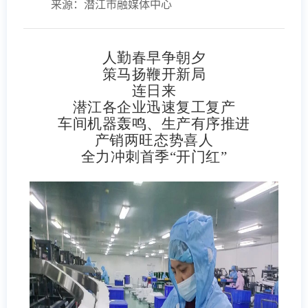
来源：潜江市融媒体中心
人勤春早争朝夕
策马扬鞭开新局
连日来
潜江各企业迅速复工复产
车间机器轰鸣、生产有序推进
产销两旺态势喜人
全力冲刺首季“开门红”