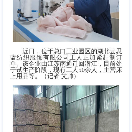
近日，位于总口工业园区的湖北云思
蓝纺织服饰有限公司工人正加紧赶制订
单。该企业由江苏南通迁回潜江，目前处
于试生产阶段，现有工人
50
余人，主营床
上用品等。（记者 艾帅）