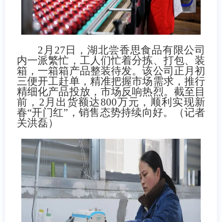
2
月
27
日，湖北尝香思食品有限公司
内一派繁忙，工人们忙着分拣、打包、装
箱，一箱箱产品整装待发。该公司正月初
三便开工赶单，精准把握市场需求，推行
精细化产品投放，市场反响热烈。截至目
前，
2
月出货额达
800
万元，顺利实现新
春“开门红”，销售态势持续向好。（记者
关洪磊）