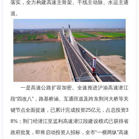
落实，全力构建高速主骨架、干线主动脉、水运主通
道。
一是高速公路扩容加密。全速推进沪渝高速潜江
段“四改八”，路基桥涵、互通匝道及跨东荆河大桥等关
键节点全面提速，已累计完成投资25亿元，占总投资3
8%；荆门经潜江至监利高速潜江段建设模式已获得省
政府批复，即将启动投资人招标，全市“一横两纵”高速