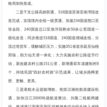
格局加快形成。
二是干支公路高效联通。318国道苏港至南湾段改
造完成，实现境内全线一级贯通。加速234国道熊口至
张金段、240国道总口至渔洋段剩余50余公里国道一
级化改造；同步推进318国道、240国道绕城改线，分
流过境货车，缓解城区压力；实施351省道东延至仙桃
郑场，助力仙天潜一体化；大力实施农村公路提升行
动，新改建农村公路151公里，新增通双车道建制村8
个，持续巩固“四好农村路”示范成果，让城乡路网更
密、更畅、更美。
三是港航水运提能增效。抢抓汉湘桂航道建设机
遇，加快汉江2000吨级航道整治、兴隆二线船闸建
设，推进潜江国家高新区战略储备综合码头纳入省级