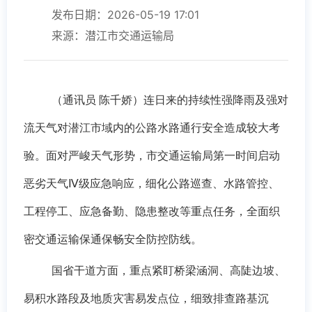
发布日期：2026-05-19 17:01
来源：潜江市交通运输局
（
通讯员
陈千娇
）
连日来的
持续性强降雨及强对
流天气对
潜江
市
域内的
公路水路通行安全造成较大考
验。面对严峻天气形势，
市交通运输
局第一时间启动
恶劣天气
Ⅳ级应急响应，细化公路巡查、水路管控、
工程停工、应急备勤、隐患整改等重点任务，全面织
密交通运输保通保畅安全防控防线
。
国省干道方面，重点紧盯桥梁涵洞、高陡边坡、
易积水路段及地质灾害易发点位，细致排查路基沉