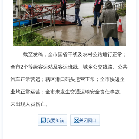
截
至发稿
，
全
市国省干线
及
农村公路
通行正常
；
全市
2个等级
客运站
及
客运班线、城
乡
公交线路、
公共
汽车正常营运
；辖区港口码头运营正常
；全市快递企
业均正常运营；全市
未发生交通
运输
安全
责任
事故、
未出现人员伤亡。
我要纠错
关闭窗口