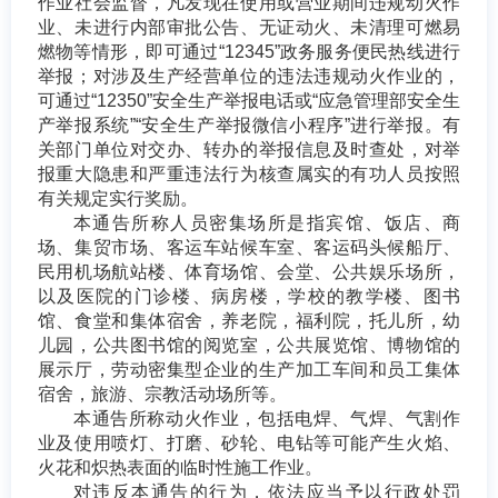
作业社会监督，凡发现在使用或营业期间违规动火作
业、未进行内部审批公告、无证动火、未清理可燃易
燃物等情形，即可通过“12345”政务服务便民热线进行
举报；对涉及生产经营单位的违法违规动火作业的，
可通过“12350”安全生产举报电话或“应急管理部安全生
产举报系统”“安全生产举报微信小程序”进行举报。有
关部门单位对交办、转办的举报信息及时查处，对举
报重大隐患和严重违法行为核查属实的有功人员按照
有关规定实行奖励。
本通告所称人员密集场所是指宾馆、饭店、商
场、集贸市场、客运车站候车室、客运码头候船厅、
民用机场航站楼、体育场馆、会堂、公共娱乐场所，
以及医院的门诊楼、病房楼，学校的教学楼、图书
馆、食堂和集体宿舍，养老院，福利院，托儿所，幼
儿园，公共图书馆的阅览室，公共展览馆、博物馆的
展示厅，劳动密集型企业的生产加工车间和员工集体
宿舍，旅游、宗教活动场所等。
本通告所称动火作业，包括电焊、气焊、气割作
业及使用喷灯、打磨、砂轮、电钻等可能产生火焰、
火花和炽热表面的临时性施工作业。
对违反本通告的行为，依法应当予以行政处罚