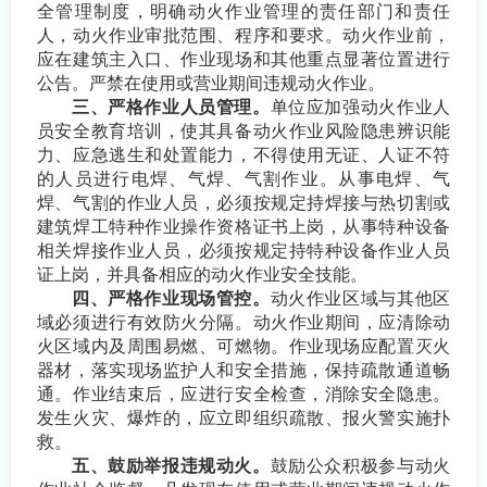
全管理制度，明确动火作业管理的责任部门和责任
人，动火作业审批范围、程序和要求。动火作业前，
应在建筑主入口、作业现场和其他重点显著位置进行
公告。严禁在使用或营业期间违规动火作业。
三、严格作业人员管理。
单位应加强动火作业人
员安全教育培训，使其具备动火作业风险隐患辨识能
力、应急逃生和处置能力，不得使用无证、人证不符
的人员进行电焊、气焊、气割作业。从事电焊、气
焊、气割的作业人员，必须按规定持焊接与热切割或
建筑焊工特种作业操作资格证书上岗，从事特种设备
相关焊接作业人员，必须按规定持特种设备作业人员
证上岗，并具备相应的动火作业安全技能。
四、严格作业现场管控。
动火作业区域与其他区
域必须进行有效防火分隔。动火作业期间，应清除动
火区域内及周围易燃、可燃物。作业现场应配置灭火
器材，落实现场监护人和安全措施，保持疏散通道畅
通。作业结束后，应进行安全检查，消除安全隐患。
发生火灾、爆炸的，应立即组织疏散、报火警实施扑
救。
五、鼓励举报违规动火。
鼓励公众积极参与动火