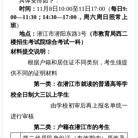
具体安排如下：
11月8日10:00至11
日17:00
时间：
（
每日9:
00—1
1
:
30
；14:
30
—17:00，周六
周日
照常上
班
）
地点：
潜江市潜阳东路3号
（
市
教育
局西二
楼招生
考试院
综合考试
一
科
）
材料提交说明：
根据户籍和居住证不同类别，考生须提
供不同的证明材料
第一类：
在潜江市就读的
普通高
等学
校全日制大三
以上学生
由学校初审后再上报名单统一
进行审核
第二类：户籍在潜江市的考生