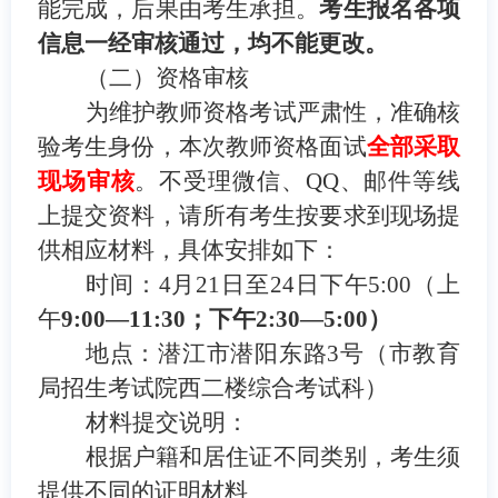
能完成，后果由考生承担。
考生报名各项
信息一经审核通过，均不能更改。
（二）资格审核
为维护教师资格考试严肃性，准确核
验考生身份，本次教师资格面试
全部采取
现场审核
。不受理微信、QQ、邮件等线
上提交资料，请所有考生按要求到现场提
供相应材料，具体安排如下：
时间：
4月21日至24
日下午5:00
（上
午
9:00—1
1
:
30
；
下午
2:
30
—5:
0
0
）
地点：潜江市潜阳东路3号（市教育
局招生考试院西二楼综合考试科）
材料提交说明：
根据户籍和居住证不同类别，考生须
提供不同的证明材料