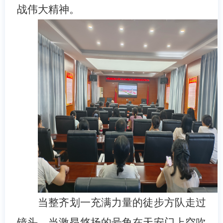
战伟大精神。
当整齐划一充满力量的徒步方队走过
镜头、当激昂悠扬的号角在天安门上空吹