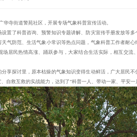
进广华寺街道警苑社区，开展专场气象科普宣传活动。
场设置了科普咨询、预警知识专题讲解、防灾宣传手册发放等多
害天气防范、生活气象小常识等热点问题，气象科普工作者耐心
。现场居民热情高涨、踊跃参与，大家结合生活实际，相互交流
的分享探讨里，原本枯燥的气象知识变得生动鲜活，广大居民不
、自救互救的实战能力，达到了“科普一人、带动一家、平安一