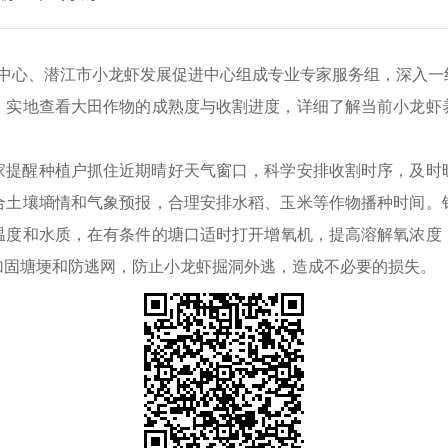
中心、潜江市小龙虾发展促进中心组成专业专家服务组，深入一
，
实地查看大田作物的成熟度与收割进度，详细了解当前小龙虾
家提醒种植户抓住近期晴好天气窗口，科学安排收割时序，及时
合土壤墒情和气象预报，合理安排水稻、玉米等作物播种时间。
温度和水质
，在
有条件的塘口适时打开增氧机，提高溶解氧浓度
加固塘埂
和
防逃网，防止小龙虾掘洞外逃
，造成不必要的损失。