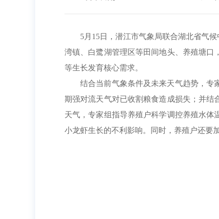
5
月
15
日，潜江市气象局联合湖北省气候
湾
镇、白鹭湖管理区等田间地头、养殖塘口
等生长发育核心需求。
结合当前气象条件及未来天气趋势，专
期强对流天气对已收割粮食造成损失；并结
天气，专家组指导养殖户科学调控养殖水体
小龙虾生长的不利影响。
同时，养殖户还要