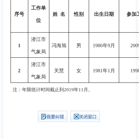
工作单
序号
姓 名
性别
出生日期
参加
位
潜江市
1
冯海旭
男
1986年9月
20
气象局
潜江市
2
关慧
女
1981年1月
19
气象局
注：年限统计时间截止到2019年11月。
我要纠错
关闭窗口