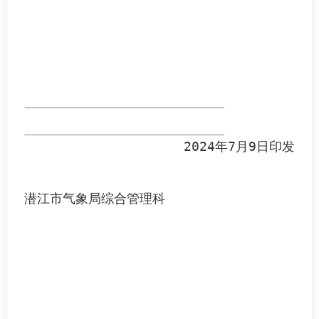
2024
年
7
月
9
日
印发
潜江市气象局综合管理科