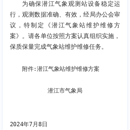
为
确保
潜江气象观
测
站
设备稳定运
行，观测数据准确、有效
，
经
局办公会
审
议，
特制定《潜江气象站维护维修方
案》
。
请各
单位
按照
方案
认真组织实施，
保质保量完成
气象站维护维修
任务。
附件
:
潜江气象站维护维修方案
潜江市气象局
2024
年
7
月
8
日