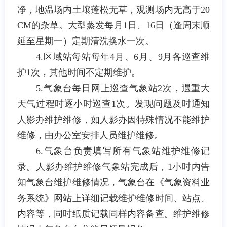
净，地温场内土壤蓬松无草，观测场内无高于
20
CM
的杂草。大型蒸发每月
1
日、
16
日（逢周末顺
延至星期一）定期清洗换水一次。
4.
区域站每站每年
4
月、
6
月、
9
月各巡查维
护
1
次，其他时间不定期维护。
5.
气象台每日网上巡查气象站
2
次，遇重大
天气过程时逐小时巡查
1
次。发现问题及时通知
人影办维护维修，如人影办因特殊情况不能维护
维修，由办公室安排人员维护维修。
6.
气象台负责填写所有气象站维护维修记
录。人影办维护维修气象站完成后，
1
小时内告
知气象台维护维修情况，气象台在《气象资料业
务系统》网站上详细记载维护维修时间、站点、
内容等，同时纸质记载同样内容备查。维护维修