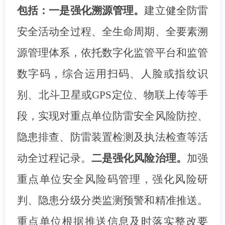
包括：一是强化溯源管理。
建立健全
防雷
安全
活动全过程、全生命周期、全要素溯
源
管理体系
，依托数字化监管平台
和监管
数字码
，综合运用扫码、人脸或指纹识
别、北斗卫星或
GPS定位、物联上传等手
段，实现对重点单位
防雷安全
风险
防
控、
隐患排查、防雷装置
检测及执法检查等活
动全过程记录
。
二是强化风险治理。
加强
重点单位安全风险码管理，
强化风险研
判、隐患分级分类监测预警和精准推送
。
重点单位根据推送信息及时落实整改要