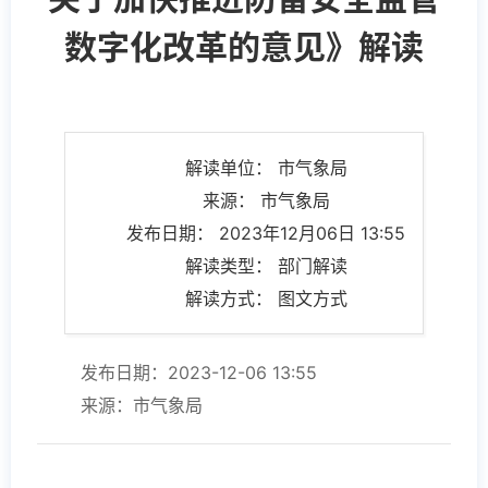
数字化改革的意见》解读
解读单位： 市气象局
来源： 市气象局
发布日期： 2023年12月06日 13:55
解读类型： 部门解读
解读方式： 图文方式
发布日期：2023-12-06 13:55
来源：市气象局