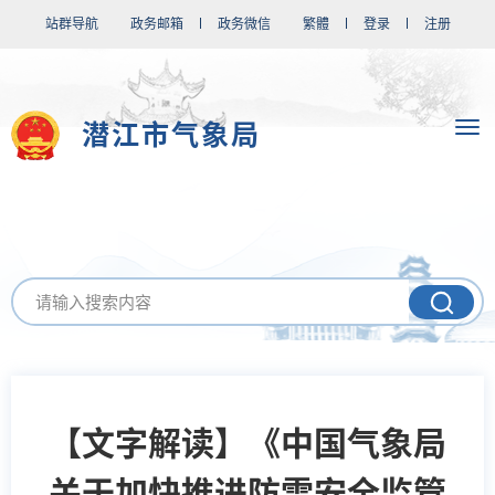
站群导航
政务邮箱
政务微信
繁體
登录
注册
潜江市气象局
【文字解读】《中国气象局
关于加快推进防雷安全监管