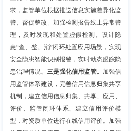
求，监管单位根据推送信息实施差异化监
管、督促整改。
加强检测报告线上异常管
理
，及时发现和处置虚假检测
。设计隐
患
“查、整、消”闭环处置应用场景，实现
安全隐患智能识别报警，实时动态跟踪隐
患治理情况。
三是强化信用监管。
加强信
用监管体系建设，完善信用信息归集共享
机制，建立信用信息归集、共享、应用、
评价、监管闭环体系。建立信用评价模
型，对
资质单位
进行在线信用评价。
加强