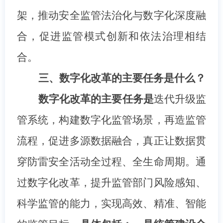
架，
推动安全监管法治化与数字化深度融
合
，
促进监管模式创新和依法治理相结
合
。
三、数字化改革的主要任务是什么？
数字化改革的主要任务是
迭代升级监
管系统，构建数字化监管场景，再造监管
流程，促进多源数据融合，真正让数据贯
穿防雷安全活动全过程、全生命周期。通
过数字化改革，
提升监管
部门
风险感知、
科学监管的
能力
，
实现高效、精准、智能