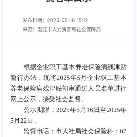
发布日期：2025-05-16 15:12
来源：潜江市人力资源和社会保障局
根据
企业职工基本养老保险病残津贴
暂行办法
，现将
202
5
年
5
月企业职工基本
养老保险病残津贴初审通过人员名单进行
网上公示，接受社会监督。
公示期限：
202
5
年
5
月
16
日至
202
5
年
5
月
22
日。
监督电话：市人社局
社会保险
科：
07