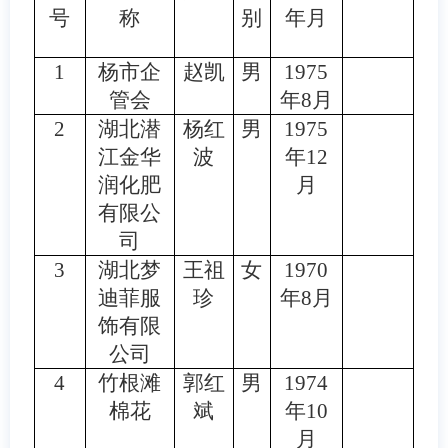
号
称
别
年月
1
杨市企
赵凯
男
1975
管会
年8月
2
湖北潜
杨红
男
1975
江金华
波
年12
润化肥
月
有限公
司
3
湖北梦
王祖
女
1970
迪菲服
珍
年8月
饰有限
公司
4
竹根滩
郭红
男
1974
棉花
斌
年10
月