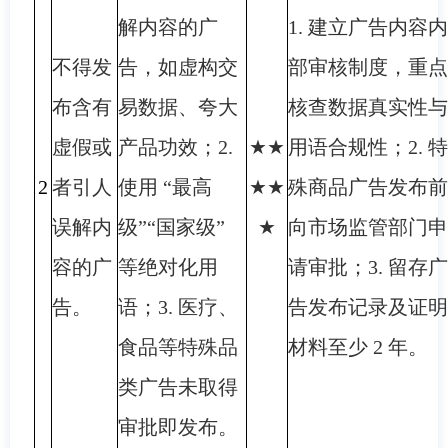
解内容的广
1. 建立广告内容内
不得发
告，如虚构交
部审核制度，重点
布含有
易数据、夸大
核查数据真实性与
虚假或
产品功效；2.
★★
用语合规性；2. 特
2
者引人
使用 “最高
★★
殊商品广告发布前
误解内
级”“国家级”
★
向市场监管部门申
容的广
等绝对化用
请审批；3. 留存广
告。
语；3. 医疗、
告发布记录及证明
食品等特殊品
材料至少 2 年。
类广告未取得
审批即发布。