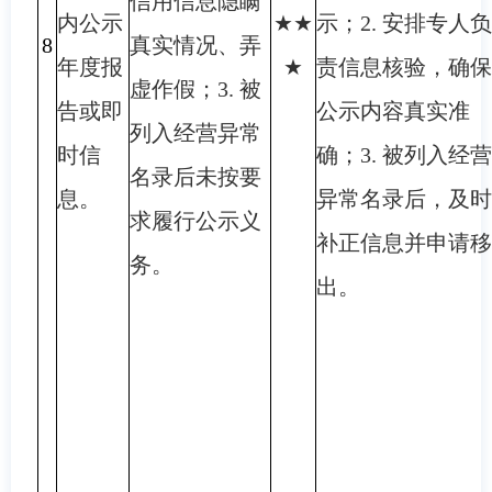
信用信息隐瞒
内公示
★★
示；2. 安排专人负
8
真实情况、弄
年度报
★
责信息核验，确保
虚作假；3. 被
告或即
公示内容真实准
列入经营异常
时信
确；3. 被列入经营
名录后未按要
息。
异常名录后，及时
求履行公示义
补正信息并申请移
务。
出。