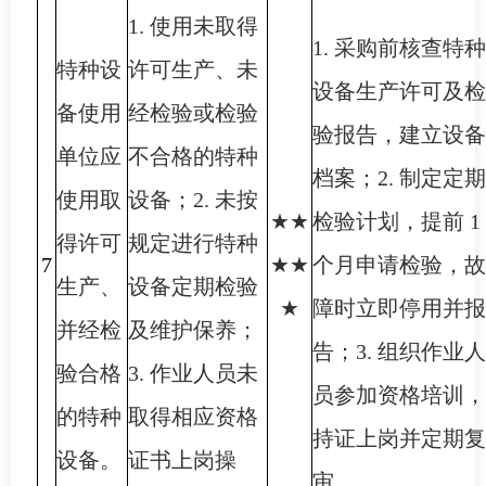
1. 使用未取得
1. 采购前核查特种
特种设
许可生产、未
设备生产许可及检
备使用
经检验或检验
验报告，建立设备
单位应
不合格的特种
档案；2. 制定定期
使用取
设备；2. 未按
★★
检验计划，提前 1
得许可
规定进行特种
7
★★
个月申请检验，故
生产、
设备定期检验
★
障时立即停用并报
并经检
及维护保养；
告；3. 组织作业人
验合格
3. 作业人员未
员参加资格培训，
的特种
取得相应资格
持证上岗并定期复
设备。
证书上岗操
审。