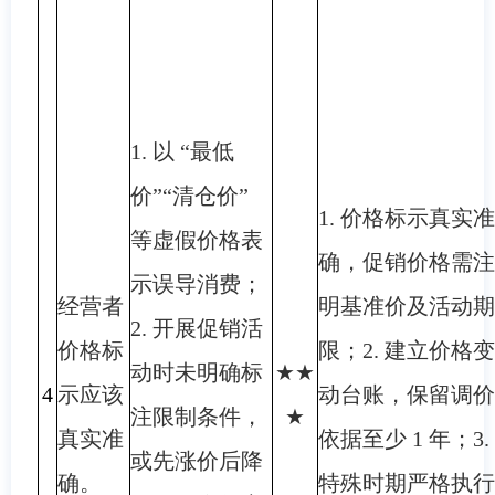
1. 以 “最低
价”“清仓价”
1. 价格标示真实准
等虚假价格表
确，促销价格需注
示误导消费；
经营者
明基准价及活动期
2. 开展促销活
价格标
限；2. 建立价格变
动时未明确标
★★
4
示应该
动台账，保留调价
注限制条件，
★
真实准
依据至少 1 年；3.
或先涨价后降
确。
特殊时期严格执行