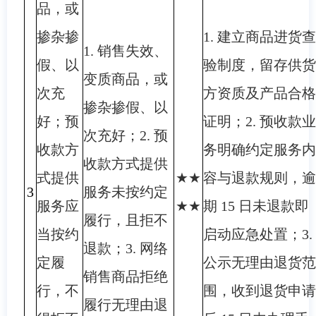
品，或
掺杂掺
1. 建立商品进货查
1. 销售失效、
假、以
验制度，留存供货
变质商品，或
次充
方资质及产品合格
掺杂掺假、以
好；预
证明；2. 预收款业
次充好；2. 预
收款方
务明确约定服务内
收款方式提供
式提供
★★
容与退款规则，逾
3
服务未按约定
服务应
★★
期 15 日未退款即
履行，且拒不
当按约
启动应急处置；3.
退款；3. 网络
定履
公示无理由退货范
销售商品拒绝
行，不
围，收到退货申请
履行无理由退