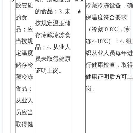
败变质
冷藏冷冻设备，确
的食品；3. 未
★
的食
保温度符合要求
按规定温度储
品；应
（冷藏 0-8℃，冷
存冷藏冷冻食
当按规
冻≤-18℃）；4. 组
品；4. 从业人
定温度
织从业人员每年进
员未取得健康
储存冷
行健康检查，取得
证明上岗。
藏冷冻
健康证明后方可上
食品；
岗。
从业人
员应当
取得健