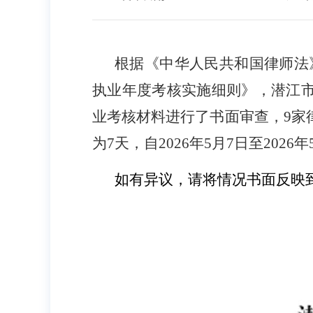
根据《中华人民共和国律师法
执业年度考核实施细则》，潜江
业考核材料进行了书面审查，
9
家
为
7
天，
自
202
6
年
5
月
7
日至
202
6
年
如有异议，请将情况书面反映