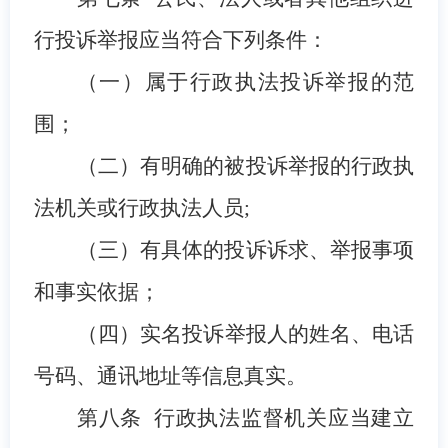
行投诉举报应当符合下列条件：
（
一
）属于
行政执法
投诉举报的范
围；
（
二
）有明确的被投诉举报的行政执
法机关或行政执法人员;
（
三
）有具体的投诉诉求
、举报
事项
和事实依据；
（
四
）
实名
投诉举报人
的
姓名、电话
号码、通讯地址
等
信息
真实。
第
八
条
行政执法监督机关应当建立