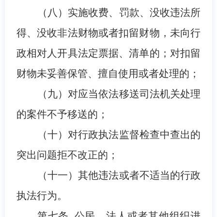
（
八
）实施收费、罚款、没收违法所
得、没收非法财物或者扣留财物，
未
向行
政相对人开具法定票据、清单
的
；对扣留
财物
未
妥善保管、擅自使用或者处理
的；
（
九
）对应当依法移送司法机关处理
的案件不予移送的；
（
十
）对行政执法监督检查中查出的
突出问题拒不改正的；
（
十一
）
其他违法或者不适当的行政
执法
行为。
第
七
条
公民、法人或者其他组织进