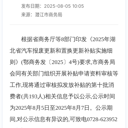
发布日期：2025-08-05 10:05
来源：潜江市商务局
根据
省商务厅等
8部门印发《2025年湖
北省汽车报废更新和置换更新补贴实施细
则》(鄂商务发〔2025〕4号)
要求,市商务局
会同
有关部门组织开展补贴申请资料审核等
工作,现将通过审核拟发放补贴的
第十批
消
费者
(共
193
人
)相关信息予以公示
,
公示时间
为
202
5
年
8
月
5
日至
202
5
年
8
月
7
日。公示期
间,对公示信息有异议的,可致电
0728
-
623952