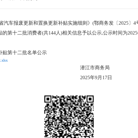
北省汽车报废更新和置换更新补贴实施细则》(鄂商务发〔2025〕4
贴的
第十二批
消费者
(共
144
人
)相关信息予以公示
,
公示时间为
202
5
补贴
第十二批
名单公示
lsx
市商务局
年9月17日