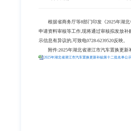
根据
省商务厅等
8部门印发《2025年湖
申请资料审核等工作,现将通过审核拟发放补
示信息有异议的,可致电
0728
-
6239520
反映。
附件:
202
5
年湖北省
潜江
市汽车
置换
更新
2025年湖北省潜江市汽车置换更新补贴第十二批名单公示.x
潜江
2025