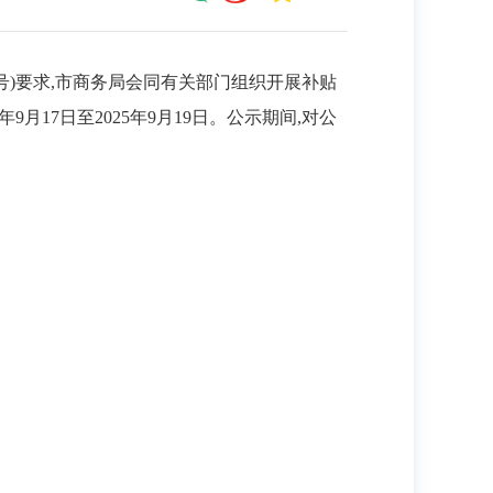
号)
要求,市商务局
会同
有关部门组织开展补贴
年
9
月
17
日至
202
5
年
9
月
19
日。公示期间,对公