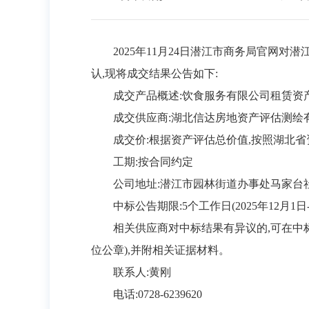
2025年1
1
月
2
4
日潜江市商务局官网对
潜
认,现将成交结果公告如下:
成交产品概述
:
饮食服务有限公司租赁资
成交供应商
:
湖北信达房地资产评估测绘
成交价
:
根据资产评估总价值
,按照湖北
工期
:按合同约定
公司地址
:
潜江市园林街道办事处马家台
中标公告期限
:5个工作日
(
2025年12月1日
相关供应商对中标结果有异议的
,可在中
位公章),并附相关证据材料。
联系人
:黄刚
电话
:0728-6239620