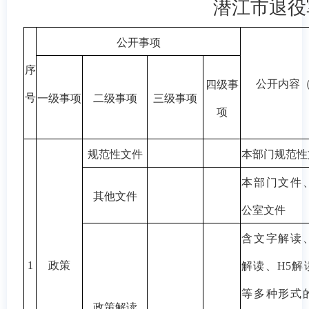
潜江市退役
公开事项
序
公开内容
四级事
号
一级事项
二级事项
三级事项
项
规范性文件
本部门规范性
本部门文件
其他文件
公室文件
含文字解读
1
政策
解读、
H5
解
等多种形式
政策解读