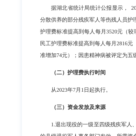
据湖北省统计局统计公报显示，
2
分散供养的部分残疾军人等伤残人员护
护理费标准提高到每人每月
3520
元（较
民工护理费标准提高到每人每月
2816
元
准增加
74
元）；因患精神病被评定为五
（二）护理费执行时间
从
202
3
年
7月1日起执行。
（三）资金发放及来源
1.退出现役的一级至四级残疾军