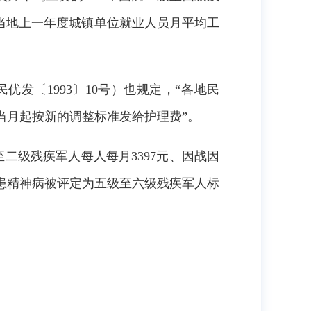
当地上一年度城镇单位就业人员月平均工
民优发〔
1993〕10号）也规定，“各地民
当月起按新的调整标准发给护理费
”。
至二级残疾军人每人每月
3397
元、因战因
患精神病被评定为五级至六级残疾军人标