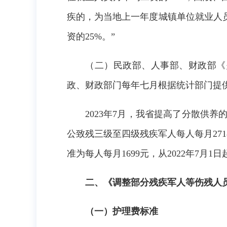
疾的，为当地上一年度城镇单位就业人
资的25%。
”
（二）民政部、人事部、财政部《
政、财政
部门每年七月根据统计部门提
202
3
年
7
月，我省提高了分散供养
公致残三级至四级残疾军人每人每月
271
准为每人每月
1699
元，从
202
2
年
7月1日
二、《调整部分残疾军人等伤残人
（一）护理费标准