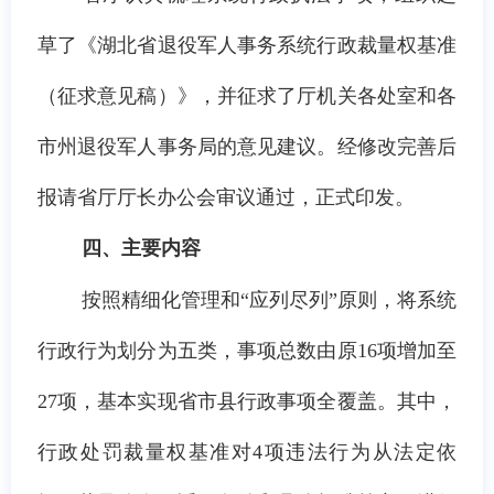
草了《
湖北省退役军人事务系统行政
裁量权基准
（征求意见稿）》，并征求了厅机关各处室和各
市州退役军人事务局的意见建议。经修改完善后
报请省厅厅长办公会审议通过，正式印发。
四、
主要内容
按照精细化管理和
“
应列尽列
”
原则
，
将系统
行政行为
划分为
五类，事项总数
由原
16项
增加至
2
7
项，基本实现
省市县行政
事项全覆盖。
其中，
行政处罚裁量权基准对
4项违法行为从法定依