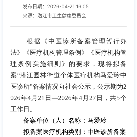
发布日期：2026-04-21 16:05
来源：潜江市卫生健康委员会
根据《中医诊所备案管理暂行办
法》《医疗机构管理条例》《医疗机构管
理条例实施细则》的要求，现将拟
备
案
“
潜江园林街道个体医疗机构马爱玲中
医诊所
”
备案
情况向社会公示，公示期为
2
0
26
年
4
月
21
日—
20
26
年
4
月
27
日
，
共
5
个
工作日。
备案
单位（人）名称：
马爱玲
拟
备案
医疗机构类别：中医诊所备案