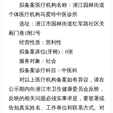
拟
备案
医疗机构名称：
潜江园林街道
个体医疗机构马爱玲中医诊所
选址：
潜江市园林街道红军路社区关
厢门巷
1
附
2
号
经营性质：营利性
拟
备案
床位
(
牙椅
)
：
0
张
服务对象：社会
拟
备案
诊疗科目：中医科
对以上医疗机构
备案
如有异议，请在
公示期内向
潜江市卫生健康委员会
反映，
反映的相关问题必须实事求是，要签署或
告知真实姓名、工作单位和联系方式。对