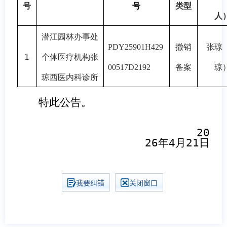
号
号
类型
人
潜江园林办事处
撤销
张琼
PDY25901H429
1
个体医疗机构张
备案
琼
00517D2192
琼西医内科诊所
特此公
告
。
20
26
年
4
月
21
日
我要纠错
关闭窗口