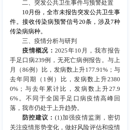
二、突发公共卫生事件与预警处置
10
月份，全市未报告突发公共卫生事
件。接收传染病预警信号
20
条，涉及
7
种
传染病病种。
三、
疫情分析与研判
疫情概况：
2025
年
10
月，我市报告
手足口病
239
例，无死亡病例报告。与上
月（
86
例）比，发病数上升
177.91%
；与
去年同期（
1
例）比，发病数上升
2380
0%
；与去年累计比，发病数上升
27.9
6%
。不同于全国手足口病疫情高峰回
落，我市仍处于上升趋势。
防控建议：
(1)
加强疫情监测，密切
关注疫情形势变化，做好风险评估和疫情