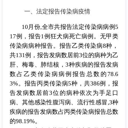
一、法定报告传染病疫情
10
月份
,
全市共报告法定传染病病例
5
17
例，报告
1
例狂犬病死亡病例。无甲类
传染病病种报告。报告乙类传染病
8
种，
共
131
例，报告发病数居前
3
位的病种为乙
肝、梅毒、肺结核，
3
种疾病的报告发病
数占乙类传染病病例报告总数的
78.6
3%
。报告丙类传染病
5
种，共
386
例，报
告发病数居前
3
位的病种依次为手足口
病、其他感染性腹泻病、流行性感冒
,3
种
疾病的报告发病数占丙类传染病报告总数
的
98.19%
。