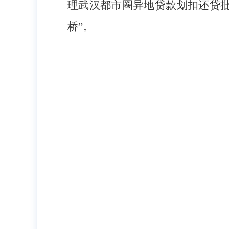
理武汉都市圈异地贷款划扣还贷批量
桥”。