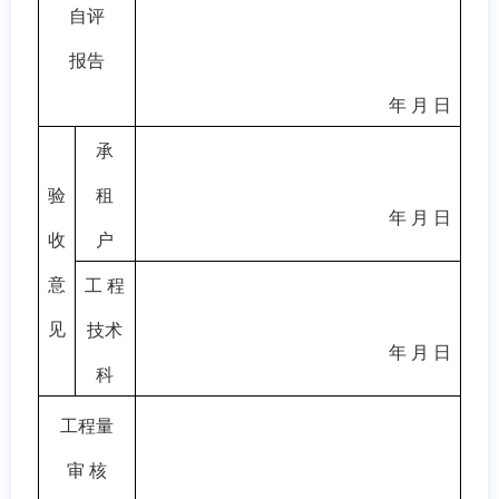
自评
报告
年 月 日
承
验
租
年 月 日
收
户
意
工 程
见
技术
年 月 日
科
工程量
审 核