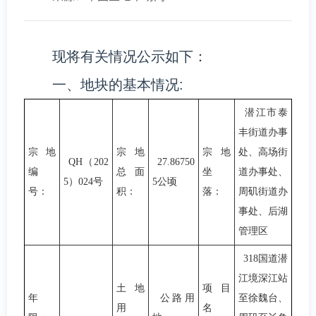
现将有关情况公示如下：
一、地块的基本情况:
潜江市泰
丰街道办事
宗地
宗地
宗地
处、高场街
QH（202
27.86750
编
总面
坐
道办事处、
5）024号
5公顷
号：
积：
落：
周矶街道办
事处、后湖
管理区
318国道潜
江境深江站
土地
项目
年
公路用
至徐魏台、
用
名