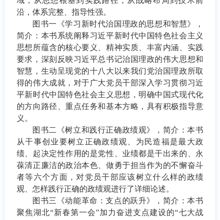
域，从思想根基到实践路径，从战略布局到技术前
沿，体系完整、指导性强。
图书一《学习新时代治国理政的思想和智慧》，
简介：本书系统阐释习近平新时代中国特色社会主义
思想所蕴含的核心要义、精神实质、丰富内涵、实践
要求，深刻反映习近平总书记治国理政的伟大思想和
智慧，生动呈现党的十八大以来我们党治国理政所取
得的伟大成就，对于广大党员干部深入学习贯彻习近
平新时代中国特色社会主义思想，明确中国式现代化
的方向路径、重点任务和基本方略，具有积极指导意
义。
图书二《树立和践行正确政绩观》，简介：本书
从干事创业要树立正确政绩观、为民造福是最大政
绩、起决定性作用的是党性、业绩都是干出来的、永
葆清正廉洁的政治本色、做勇于担当作为的不懈奋斗
者等六个方面，对党员干部应该树立什么样的政绩
观、怎样践行正确的政绩观进行了详细论述。
图书三《动能革命：支点的跃升》，简介：本书
聚焦湖北
“新春第一会”加力奋进支点建设的“七大战