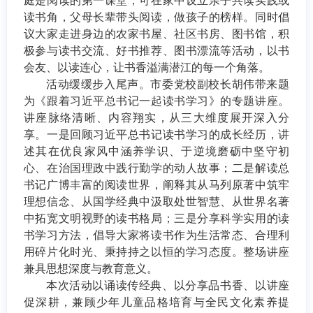
庭是阅读的第一课堂，可在家中设立亲子共读实践或
读书角，父母长辈带头阅读，做孩子的榜样。同时倡
议大家走进身边的农家书屋、社区书房、图书馆，积
极参与读书交流、好书推荐、图书漂流等活动，以书
会友、以读连心，让书香溢满潜江的每一个角落。
活动缓缓步入尾声。市委党校副校长胡伟带来题
为《跟着习近平总书记一起读书学习》的专题讲座。
讲座脉络清晰、内容翔实，从三大维度展开深入分
享。一是回顾习近平总书记读书学习的成长经历，讲
述其在优良家风中涵养学识、于逆境磨砺中坚守初
心、在治国理政中践行勤学的动人故事；二是解读总
书记广博丰富的阅读世界，阐释其从马列原著中筑牢
理想信念、从国学经典中汲取处世智慧、从世界名著
中拓宽文明视野的读书格局；三是分享科学实用的读
书学习方法，倡导大家将读书作为生活常态、合理利
用碎片化时光、秉持持之以恒的学习态度。整场讲座
兼具思想深度与教育意义。
本次
活动以诵读传经典、以分享品书香、以讲座
促深耕，兼顾少年儿童品格培育与全民文化素养提