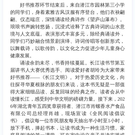
好书推荐环节结束后，来自潜江市园林第三小学
的同学们，身着素雅古风汉服有序登台，他们衣袂翩
翩、仪态端庄，深情诵读经典诗作《望庐山瀑布》。
琅琅书声婉转悠扬，沉浸式诠释了古典诗词的山水意
境与人文底蕴。表演形式丰富多元，除经典诵读外，
同学们巧妙融合情景剧演绎、诗词传唱等创新形式，
以舞载诗，以歌传韵，以文化之力促进少年儿童身心
健康发展。
诵读余韵未尽，书香持续蔓延。长江读书节第五
届讲书人大赛优秀选手、阅读爱好者胡玲为大家带来
好书推荐
——《长江文明》。对于热爱历史文化，向
往探寻华夏根脉的朋友们来说，这本书无疑是一部值
得大家细细品读、反复回味的经典之作。读者会从中
读懂长江，感受到中华文明的磅礴力量。接下来，202
6年湖北青年五四奖章获得者、潜江市肖螺香水产食品
有限公司总经理肖雄，现场宣读《全民阅读倡议
书》，倡议每一位市民朋友每天抽出半小时至1小时，
放下手机，捧起书本，让读书成为一种生活习惯。家