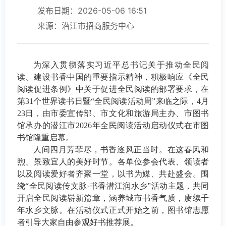
发布日期：2026-05-06 16:51
来源：潜江市招商服务中心
为深入贯彻落实习近平总书记关于推动全民阅
读、建设书香中国的重要指示精神，积极响应《全民
阅读促进条例》中关于促进全民阅读的部署要求，在
第
31个世界读书日暨“全民阅读活动周”来临之际，4月
23日，由市委宣传部、市文化和旅游局主办、市图书
馆承办的潜江市2026年全民阅读活动启动仪式在市图
书馆
隆重
启幕。
人间四月芳菲尽，书香逐风正当时。在这春风和
煦、景致宜人的美好时节。各单位参会代表、领读者
以及阅读爱好者齐聚一堂，以书为媒、共赴盛会。围
绕
“全民阅读传文脉
·
书香潜江润水乡
”活动主题，共同
开启全民阅读崭新篇章，涵养城市书香气质，赓续千
年水乡文脉。在活动仪式正式开始之前，图书馆志愿
者引导大家自由参观好书推荐展。