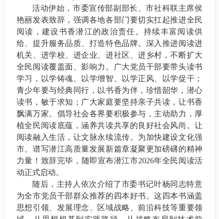
活动伊始，市委宣传部副部长、市社科联主席侯
艳丽发表致辞，强调各地各部门要切实扛起推进全民
阅读，建设书香潜江的政治责任。持续丰富阅读供
给、提升服务品质、打造特色品牌。深入推进阅读进
机关、进学校、进企业、进社区、进乡村，不断扩大
全民阅读覆盖面、影响力。广大党员干部要带头读书
学习，以学铸魂、以学增智、以学正风、以学促干；
青少年要与经典同行，以书香为伴，珍惜韶华，潜心
读书，敏于求知；广大家庭要坚持亲子共读，让书香
飘满万家。倡导社会各界要积极参与，主动助力，厚
植全民阅读底蕴，涵养共读共享的良好社会风尚。让
阅读融入生活，让文脉永续流传。为加快建设文化强
市、谱写潜江高质量发展新篇章凝聚更加磅礴的精神
力量！致辞完毕，随即宣布潜江市
2026年全民阅读活
动正式启动。
随后，主持人依次介绍了市委书记叶杨同志特意
为全市党员干部群众推荐的四本好书。这四本书涵盖
思想引领、发展理念、区域战略、前沿科技等重要领