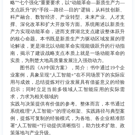
略”“七个强化”重要要求，以“动能革命—新质生产力—
支点跃升”的“手段—路径—目的”逻辑，从科技创新、
科产融合、数智经济、产业转型、未来产业、人才支
撑、深化改革和扩大开放等方面。系统阐述以新质生
产力实现动能革命，进而支撑湖北支点建设整体跃升
的核心命题。本书既是新质生产力驱动区域发展的理
论解读，更是湖北以动能革命实现能级跃升的行动指
南，揭示了建设战略支点本质上就是一场动能革命的
实质，为荆楚大地高质量发展注入强劲动力。
图书四《
AI中国方案》，简介：书中通过19个企
业案例，具象呈现“人工智能+”在不同场景下的实际应
用与成效，总结提炼对行业发展具有借鉴意义的经验
启示；同时立足当前多领域人工智能应用的实际需
求，力求为相关领域的
实践与决策提供有价值的参考。整体而言，本书通过
系统梳理
“人工智能+”的理论框架、实践路径与典型案
例，提炼可复制的经验模式，为各地、各企业精准部
署“人工智能+”行动提供清晰指引，助力技术扩散、政
策落地与产业升级。